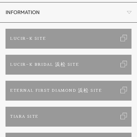
手作り結婚指輪
ブランドリスト
店舗情報・会社概要
INFORMATION
手作りペアリング
リフォーム
お客様の声
ご来店予約
LUCIR-K SITE
カラー発色ジュエリー
お問い合わせ
特定商取引に関する表記
LUCIR-K BRIDAL 浜松 SITE
パーマネントジュエリー
プライバシーポリシー
ETERNAL FIRST DIAMOND 浜松 SITE
TIARA SITE