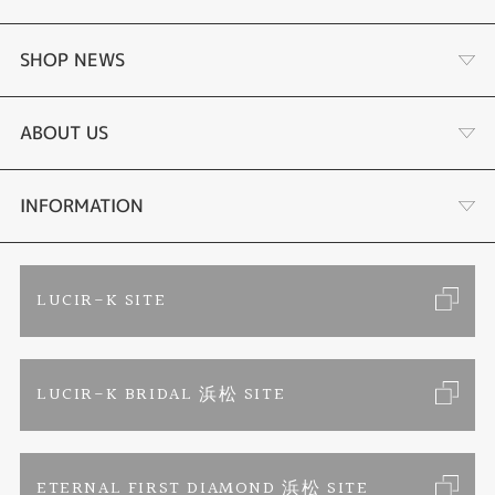
婚約指輪 結婚指輪
SHOP NEWS
ラボグロウンダイヤモンド婚約指輪
商品一覧
ABOUT US
手作り結婚指輪
ブランドリスト
店舗情報・会社概要
INFORMATION
手作りペアリング
リフォーム
お客様の声
ご来店予約
LUCIR-K SITE
カラー発色ジュエリー
お問い合わせ
特定商取引に関する表記
LUCIR-K BRIDAL 浜松 SITE
パーマネントジュエリー
プライバシーポリシー
ETERNAL FIRST DIAMOND 浜松 SITE