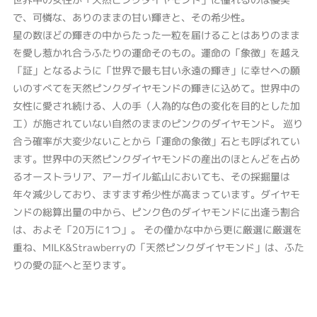
で、可憐な、ありのままの甘い輝きと、その希少性。
星の数ほどの輝きの中からたった一粒を届けることはありのまま
を愛し惹かれ合うふたりの運命そのもの。運命の「象徴」を越え
「証」となるように「世界で最も甘い永遠の輝き」に幸せへの願
いのすべてを天然ピンクダイヤモンドの輝きに込めて。世界中の
女性に愛され続ける、人の手（人為的な色の変化を目的とした加
工）が施されていない自然のままのピンクのダイヤモンド。 巡り
合う確率が大変少ないことから「運命の象徴」石とも呼ばれてい
ます。世界中の天然ピンクダイヤモンドの産出のほとんどを占め
るオーストラリア、アーガイル鉱山においても、その採掘量は
年々減少しており、ますます希少性が高まっています。ダイヤモ
ンドの総算出量の中から、ピンク色のダイヤモンドに出逢う割合
は、およそ「20万に1つ」。 その僅かな中から更に厳選に厳選を
重ね、MILK&Strawberryの「天然ピンクダイヤモンド」は、ふた
りの愛の証へと至ります。