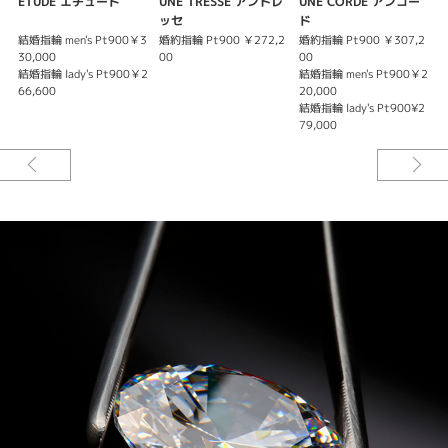
ETUDE エチュード
UNE TRESSE アントレ
UNE CORDE アンコー
ッセ
ド
※価格にセンターダイヤモンドの価格は含まれません。
結婚指輪 men's Pt900￥3
婚約指輪 Pt900 ￥272,2
婚約指輪 Pt900 ￥307,2
結
30,000
00
00
3
結婚指輪 lady's Pt900￥2
結婚指輪 men's Pt900￥2
結
結婚指輪
66,600
20,000
4
Pt900（プラチナ）仕様
結婚指輪 lady's Pt900¥2
men’s ¥193,000
79,000
lady’s ピンクダイヤモンド仕様 ￥206,500
lady’s ピンクサファイア仕様 ￥157,000
lady’s ホワイトダイヤモンド仕様 ￥157,000
K18（ゴールド）仕様
men’s ¥263,000
lady’s ピンクダイヤモンド仕様 ￥266,500
lady’s ピンクサファイア仕様 ￥217,000
lady’s ホワイトダイヤモンド仕様 ￥217,000
※税込み価格になります。