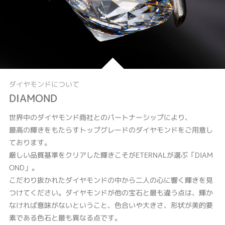
ダイヤモンドについて
DIAMOND
世界中のダイヤモンド商社とのパートナーシップにより、
最高の輝きをもたらすトップグレードのダイヤモンドをご用意し
ております。
厳しい品質基準をクリアした輝きこそがETERNALが選ぶ「DIAM
OND」。
こだわり抜かれたダイヤモンドの中から二人の心に響く輝きを見
つけてください。ダイヤモンドが他の宝石と最も違う点は、輝か
なければ意味がないということ、色合いや大きさ、形状が美的要
素である色石と最も異なる点です。