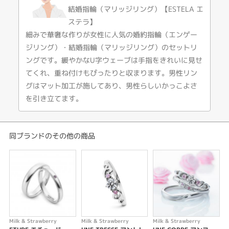
結婚指輪（マリッジリング）【ESTELA エ
Milk & Strawberry ミルク＆ストロベリー
【ESTELA】 エステラ －星－
ステラ】
“ずっと２人でいられますように”と星に願いを込めたイメージのセットリン
細みで華奢な作りが女性に人気の婚約指輪（エンゲー
グ。緩やかなカーブと流れるダイヤのラインが美しいデザイン。メレダイヤ
ジリング）・結婚指輪（マリッジリング）のセットリ
はホワイトにも。
いつまでも 出会った頃の気持ちを忘れずにいてほしいと 「運命の象徴」ピ
ングです。緩やかなU字ウェーブは手指をきれいに見せ
ンクダイヤに想いを込めて。 幸せな日々が訪れますようにと願いを込めて…
てくれ、重ね付けもぴったりと収まります。男性リン
グはマット加工が施してあり、男性らしいかっこよさ
※サイドのピンクダイヤモンドは、ピンクサファイアへ変更が可能です※
を引き立てます。
【Pt900、K18(PG,YG,WG）での制作が可能です】
同ブランドのその他の商品
Pt900（プラチナ）仕様
ピンクダイヤモンド ¥263,600
ピンクサファイア ￥158,000
ホワイトダイヤモンド ￥158,000
K18（ゴールド）仕様
ピンクダイヤモンド ￥313,600
ピンクサファイア ￥208,000
Milk & Strawberry
Milk & Strawberry
Milk & Strawberry
M
ホワイトダイヤモンド ￥208,000