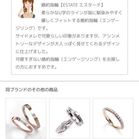
デザインテイスト
婚約指輪【ESTATE エスターテ】
柔らかなU字のラインが指に馴染みやすく
婚約指輪 キュート
優しくフィットする婚約指輪（エンゲー
紹介文
ジリング）です。
サイドメレで可愛らしい印象がありますが、アシンメ
Carati Voce 【CER-009】
トリーなデザインが大人っぽく見せてくれるデザイン
緩やかなカーブで指に馴染み、フェミニンな印象のエンゲージリング。
に仕上げました。
センターダイヤに寄り添った1石のメレダイヤがキュートなデザイン。
可愛すぎない婚約指輪（エンゲージリング）をお探し
の方におすすめです。
【Pt900、K18(CG,BG,YG,PG）での製作が可能です】
※センターダイヤの価格は含まれません。
同ブランドのその他の商品
※税込み価格になります。