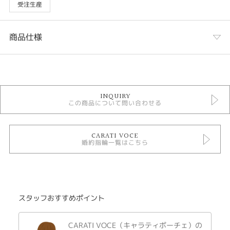
受注生産
商品仕様
カテゴリ
婚約指輪
INQUIRY
婚約指輪 キュート
この商品について問い合わせる
CARATI VOCE 婚約指輪
素材で選ぶ 婚約指輪 プラチナ
CARATI VOCE
婚約指輪一覧はこちら
テイスト
婚約指輪 キュート
金種
スタッフおすすめポイント
Pt900
CARATI VOCE（キャラティボーチェ）の