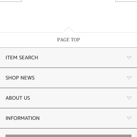
PAGE TOP
ITEM SEARCH
婚約指輪 結婚指輪
SHOP NEWS
ラボグロウンダイヤモンド婚約指輪
商品一覧
ABOUT US
手作り結婚指輪
ブランドリスト
店舗情報・会社概要
INFORMATION
手作りペアリング
リフォーム
お客様の声