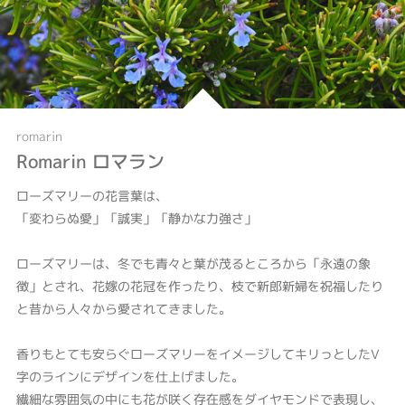
romarin
Romarin ロマラン
ローズマリーの花言葉は、
「変わらぬ愛」「誠実」「静かな力強さ」
ローズマリーは、冬でも青々と葉が茂るところから「永遠の象
徴」とされ、花嫁の花冠を作ったり、枝で新郎新婦を祝福したり
と昔から人々から愛されてきました。
香りもとても安らぐローズマリーをイメージしてキリっとしたV
字のラインにデザインを仕上げました。
繊細な雰囲気の中にも花が咲く存在感をダイヤモンドで表現し、