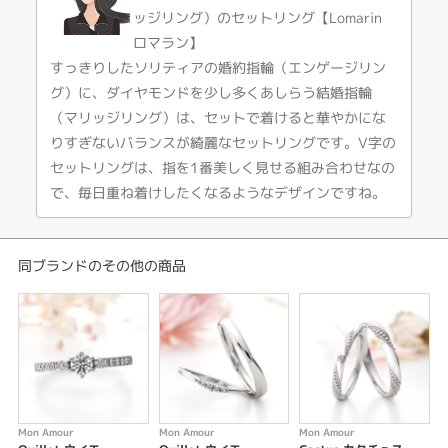
ッジリング）のセットリング【Lomarin
はぐくまれる愛は永遠に
ロマラン】
花言葉【変わらぬ愛・誠実・静かな力強さ】
すっきりしたソリティアの婚約指輪（エンゲージリン
飾らないシンプルなV字ラインがダイヤモンドをより強く輝かせます。すっ
グ）に、ダイヤモンドを少し多くあしらう結婚指輪
きりとしたデザインが、凛とたたずむローズマリーのよう。
（マリッジリング）は、セットで着けると華やかにな
※センターダイヤモンドの価格は含まれません。
りすぎないバランスが綺麗なセットリングです。V字の
セットリングは、指を1番美しく見せる組み合わせなの
※センターダイヤモンドは10万円～となります。
で、毎日重ね着けしたくなるようなデザインですね。
※税込み価格になります。
同ブランドのその他の商品
Mon Amour
Mon Amour
Mon Amour
M