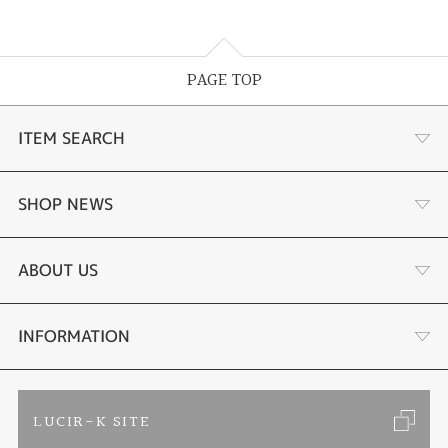
PAGE TOP
ITEM SEARCH
婚約指輪 結婚指輪
SHOP NEWS
ラボグロウンダイヤモンド婚約指輪
商品一覧
ABOUT US
手作り結婚指輪
ブランドリスト
店舗情報・会社概要
INFORMATION
手作りペアリング
リフォーム
お客様の声
ご来店予約
LUCIR-K SITE