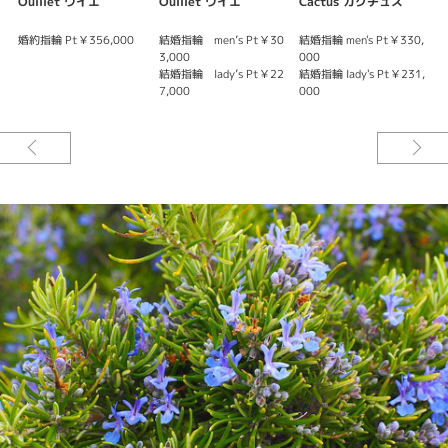
Ouillet ウイエ
Ouillet ウイエ
Cactus カクチュス
婚約指輪 Pt￥356,000
結婚指輪 men’s Pt￥30
結婚指輪 men's Pt￥330,
婚
3,000
000
結
結婚指輪 lady’s Pt￥22
結婚指輪 lady's Pt￥231,
0
7,000
000
結
0