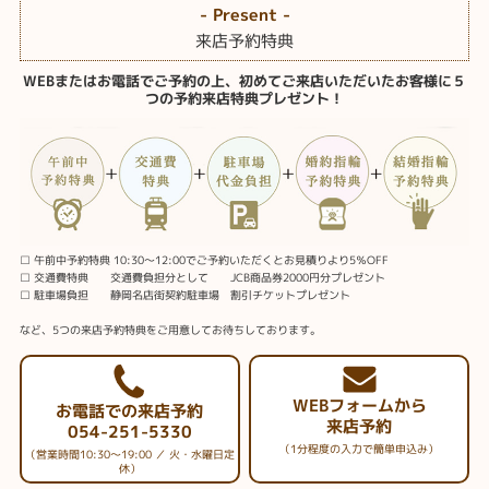
- Present -
来店予約特典
WEBまたはお電話でご予約の上、初めてご来店いただいたお客様に５
つの予約来店特典プレゼント！
□ 午前中予約特典 10:30～12:00でご予約いただくとお見積りより5％OFF
□ 交通費特典 交通費負担分として JCB商品券2000円分プレゼント
□ 駐車場負担 静岡名店街契約駐車場 割引チケットプレゼント
など、5つの来店予約特典をご用意してお待ちしております。
WEBフォームから
お電話での来店予約
来店予約
054-251-5330
（1分程度の入力で簡単申込み）
（営業時間10:30～19:00 ／ 火・水曜日定
休）