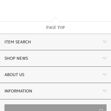
PAGE TOP
ITEM SEARCH
婚約指輪 結婚指輪
SHOP NEWS
ラボグロウンダイヤモンド婚約指輪
商品一覧
ABOUT US
手作り結婚指輪
ブランドリスト
店舗情報・会社概要
INFORMATION
手作りペアリング
リフォーム
お客様の声
ご来店予約