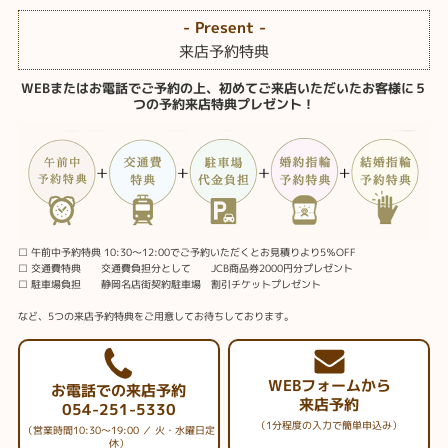
- Present -
来店予約特典
WEBまたはお電話でご予約の上、初めてご来店いただいたお客様に５
つの予約来店特典プレゼント！
□ 午前中予約特典 10:30～12:00でご予約いただくとお見積りより5％OFF
□ 交通費特典 交通費負担分として JCB商品券2000円分プレゼント
□ 駐車場負担 静岡名店街契約駐車場 割引チケットプレゼント
など、5つの来店予約特典をご用意してお待ちしております。
WEBフォームから
お電話での来店予約
来店予約
054-251-5330
（1分程度の入力で簡単申込み）
（営業時間10:30～19:00 ／ 火・水曜日定
休）