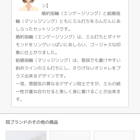
ン】
美しい 変わらない気持ちと 時と共にます美しさ
石座の爪を繊細に小さく作られたこだわりのデザイン。
婚約指輪（エンゲージリング）と結婚指
ミル打ちが一粒ずつキラキラ輝き、ダイヤモンドとミル打ちの輝きのコント
輪（マリッジリング）ともにミル打ちをふんだんにあ
ラストが美しくいつまでも飽きのこないデザイン。
しらったセットリングです。
【Pt950,K18YG/PG,TLP,TLGにて製作可能】
婚約指輪（エンゲージリング）は、ミル打ちとダイヤ
モンドをリングいっぱいにあしらい、ゴージャスな印
※TLP・TLGについてタイムレスプラチナは、一般的なプラチナよりも耐久
象に仕上がりました。
性・強度が非常に高いプラチナのこと。
タイムレスゴールドは、一般的な18金よりも耐久性・強度が非常に高い18金
結婚指輪（マリッジリング）は、普段でも着けやすい
のこと。カラーはイエローゴールドのみ製作可能。
斜めラインのミル打ちにし、さりげないオシャレをプ
簡単に傷がつかず、輝きが損なわれません。
ラス出来るデザインです。
※価格にセンターダイヤモンドの価格は含まれません。
一見、雰囲気の異なるデザイン同士ですが、ミルの統
一性が重ね合わせると美しく身に着けることが出来ま
※税込み価格になります
す。
同ブランドのその他の商品