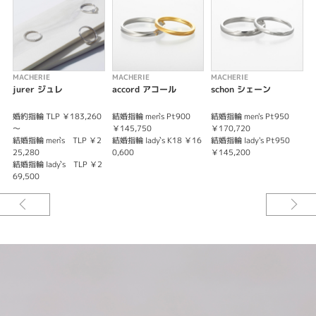
MACHERIE
MACHERIE
MACHERIE
M
jurer ジュレ
accord アコール
schon シェーン
婚約指輪 TLP ￥183,260
結婚指輪 men`s Pt900
結婚指輪 men's Pt950
婚
～
￥145,750
￥170,720
結婚指輪 men`s TLP ￥2
結婚指輪 lady`s K18 ￥16
結婚指輪 lady's Pt950
結
25,280
0,600
￥145,200
￥
結婚指輪 lady`s TLP ￥2
結
69,500
7