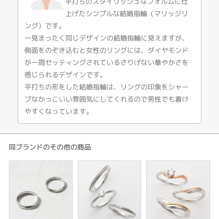
デザインテイスト
平打ちのスタイリッシュなフォルムに仕
上げたシンプルな結婚指輪（マリッジリ
結婚指輪 コンビネーション
ング）です。
一見まったく同じデザインの結婚指輪に見えますが、
紹介文
側面をのぞき込むと女性のリングには、ダイヤモンド
MACHERIE マシェリ vita ヴィータ
が一周セッティングされているさりげない華やかさを
人生 一瞬一瞬が宝物
感じられるデザインです。
平打ちの形をした結婚指輪は、リングの印象をシャー
平打ちタイプのシンプルな結婚指輪ですが、側面に一周ダイヤモンドをセッ
ティング。
プなかっこいい雰囲気にしてくれるので男性でも着け
さりげない輝きを取り入れることができるのでシンプル好きでも、ゴージャ
やすくなっています。
ス好きでも合わせやすいデザインです。
【Pt950,K18YG/PGにて製作可能】
同ブランドのその他の商品
※税込み価格になります。