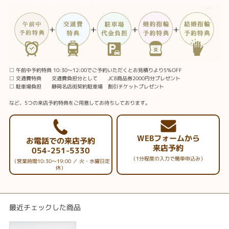
□ 午前中予約特典 10:30～12:00でご予約いただくとお見積りより5％OFF
□ 交通費特典 交通費負担分として JCB商品券2000円分プレゼント
□ 駐車場負担 静岡名店街契約駐車場 割引チケットプレゼント
など、5つの来店予約特典をご用意してお待ちしております。
WEBフォームから
お電話での来店予約
来店予約
054-251-5330
（1分程度の入力で簡単申込み）
（営業時間10:30～19:00 ／ 火・水曜日定
休）
最近チェックした商品