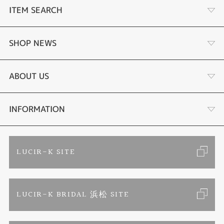
ITEM SEARCH
婚約指輪 結婚指輪
SHOP NEWS
ラボグロウンダイヤモンド婚約指輪
商品一覧
ABOUT US
手作り結婚指輪
ブランドリスト
店舗情報・会社概要
INFORMATION
手作りペアリング
リフォーム
お客様の声
ご来店予約
LUCIR-K SITE
カラー発色ジュエリー
お問い合わせ
特定商取引に関する表記
LUCIR-K BRIDAL 浜松 SITE
パーマネントジュエリー
プライバシーポリシー