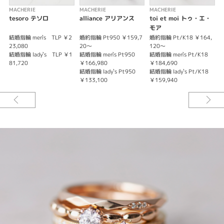
MACHERIE
MACHERIE
MACHERIE
M
tesoro テソロ
alliance アリアンス
toi et moi トゥ・エ・
b
モア
結婚指輪 men`s TLP ￥2
婚約指輪 Pt950 ￥159,7
婚約指輪 Pt/K18 ￥164,
結
23,080
20～
120～
￥
結婚指輪 lady`s TLP ￥1
結婚指輪 men`s Pt950
結婚指輪 men`s Pt/K18
結
81,720
￥166,980
￥184,690
t
結婚指輪 lady`s Pt950
結婚指輪 lady`s Pt/K18
￥133,100
￥159,940