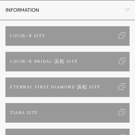
手作り結婚指輪
ブランドリスト
店舗情報・会社概要
INFORMATION
手作りペアリング
リフォーム
お客様の声
ご来店予約
LUCIR-K SITE
カラー発色ジュエリー
お問い合わせ
特定商取引に関する表記
LUCIR-K BRIDAL 浜松 SITE
パーマネントジュエリー
プライバシーポリシー
ETERNAL FIRST DIAMOND 浜松 SITE
TIARA SITE